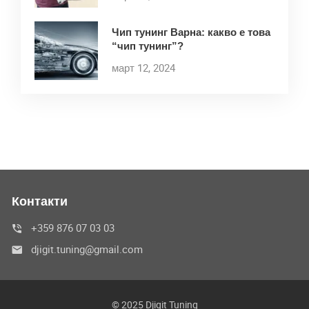
Чип тунинг Варна: какво е това
“чип тунинг”?
март 12, 2024
Контакти
+359 876 07 03 03
djigit.tuning@gmail.com
© 2025 Djigit Tuning