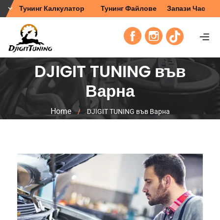
Тунинг Калкулатор
Тунинг Файлове
Запази Час
DJIGIT TUNING във
Варна
Home
/
DJIGIT TUNING във Варна