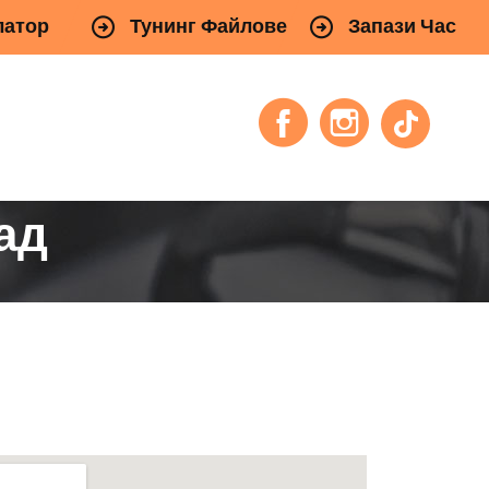
латор
Тунинг Файлове
Запази Час
ад