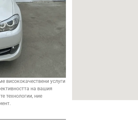
ме висококачествени услуги
фективността на вашия
те технологии, ние
иент.