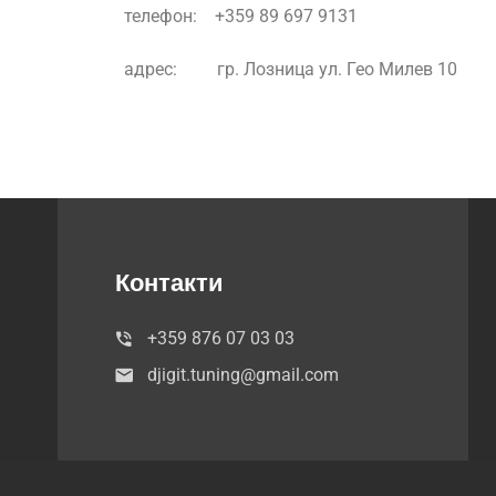
телефон: +359 89 697 9131‬
адрес: гр. Лозница ул. Гео Милев 10
Контакти
+359 876 07 03 03
djigit.tuning@gmail.com