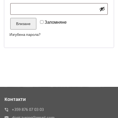
Запомняне
Влизане
Изгубена парола?
Контакти
+359 876 07 03 03
djigit.tuning@gmail.com